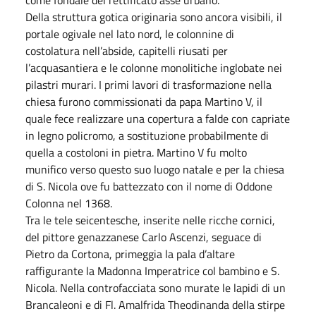
come fondale del rettificato asse urbano.
Della struttura gotica originaria sono ancora visibili, il
portale ogivale nel lato nord, le colonnine di
costolatura nell’abside, capitelli riusati per
l’acquasantiera e le colonne monolitiche inglobate nei
pilastri murari. I primi lavori di trasformazione nella
chiesa furono commissionati da papa Martino V, il
quale fece realizzare una copertura a falde con capriate
in legno policromo, a sostituzione probabilmente di
quella a costoloni in pietra. Martino V fu molto
munifico verso questo suo luogo natale e per la chiesa
di S. Nicola ove fu battezzato con il nome di Oddone
Colonna nel 1368.
Tra le tele seicentesche, inserite nelle ricche cornici,
del pittore genazzanese Carlo Ascenzi, seguace di
Pietro da Cortona, primeggia la pala d’altare
raffigurante la Madonna Imperatrice col bambino e S.
Nicola. Nella controfacciata sono murate le lapidi di un
Brancaleoni e di Fl. Amalfrida Theodinanda della stirpe