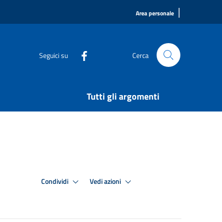
|
Area personale
Seguici su
Cerca
Tutti gli argomenti
Condividi
Vedi azioni