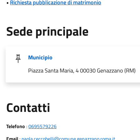
•
Richiesta pubblicazione di matrimonio
Sede principale
Municipio
Piazza Santa Maria, 4 00030 Genazzano (RM)
Utili
Contatti
Telefono
:
0695579226
Email
:
paola.ceccobelli@comune.genazzano.roma.it