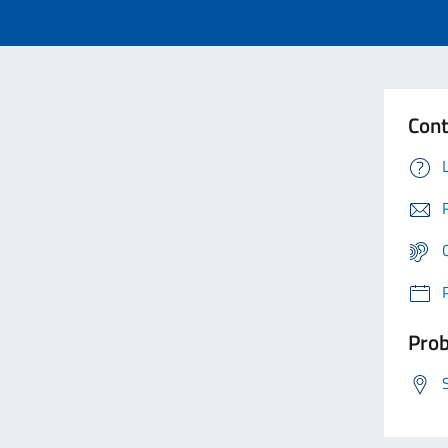
Cont
Prob