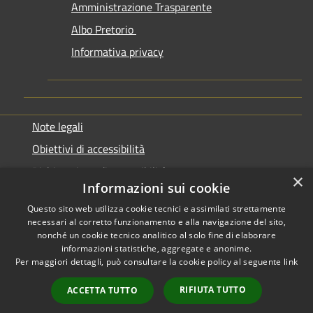
Amministrazione Trasparente
Albo Pretorio
Informativa privacy
Note legali
Obiettivi di accessibilità
Dichiarazione di accessibilità
×
Informazioni sui cookie
Questo sito web utilizza cookie tecnici e assimilati strettamente
necessari al corretto funzionamento e alla navigazione del sito,
nonché un cookie tecnico analitico al solo fine di elaborare
informazioni statistiche, aggregate e anonime.
RSS
Copyright © 2026 • Comune di
Per maggiori dettagli, può consultare la cookie policy al seguente
link
Accessibilità
Genazzano • Powered by
Privacy
Municipium
Accesso
•
RIFIUTA TUTTO
ACCETTA TUTTO
Cookie
redazione