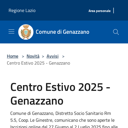
Salta al contenuto principale
|
Regione Lazio
Area personale
Comune di Genazzano
Home
>
Novità
>
Avvisi
>
Centro Estivo 2025 - Genazzano
Centro Estivo 2025 -
Genazzano
Comune di Genazzano, Distretto Socio Sanitario Rm
5.5, Coop. Le Ginestre, comunicano che sono aperte le
Iscrizioni online dal 27 Giugno al 2 Luglio 2025 fino alle