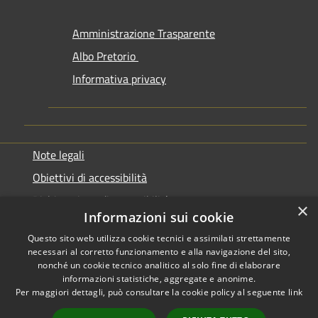
Amministrazione Trasparente
Albo Pretorio
Informativa privacy
Note legali
Obiettivi di accessibilità
Dichiarazione di accessibilità
×
Informazioni sui cookie
Questo sito web utilizza cookie tecnici e assimilati strettamente
necessari al corretto funzionamento e alla navigazione del sito,
nonché un cookie tecnico analitico al solo fine di elaborare
informazioni statistiche, aggregate e anonime.
RSS
Copyright © 2026 • Comune di
Per maggiori dettagli, può consultare la cookie policy al seguente
link
Accessibilità
Genazzano • Powered by
Privacy
Municipium
Accesso
•