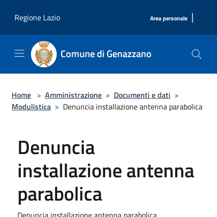
Salta al contenuto principale
|
Regione Lazio
Area personale
Comune di Genazzano
Home
>
Amministrazione
>
Documenti e dati
>
Modulistica
>
Denuncia installazione antenna parabolica
Denuncia
installazione antenna
parabolica
Denuncia installazione antenna parabolica